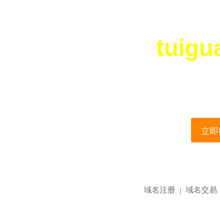
tuigu
您所访问的域名正在
This domain name is current
立即购
域名注册
域名交易
|